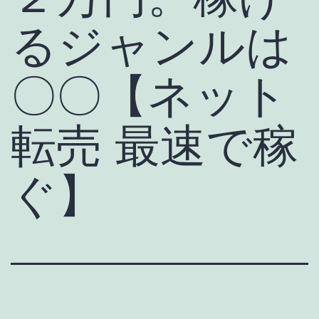
るジャンルは
〇〇【ネット
転売 最速で稼
ぐ】