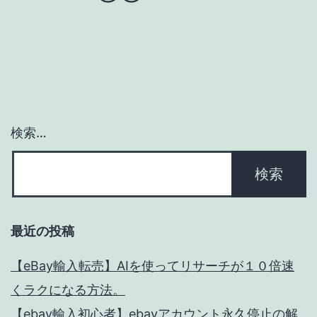
ー
シ
ョ
ン
検索…
最近の投稿
【eBay輸入転売】AIを使ってリサーチが１０倍速
くラクになる方法。
【ebay輸入初心者】ebayアカウント永久停止の解