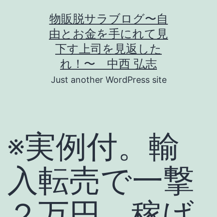
コ
物販脱サラブログ〜自
ン
由とお金を手にれて見
テ
下す上司を見返した
ン
れ！〜 中西 弘志
ツ
Just another WordPress site
へ
ス
キ
※実例付。輸
ッ
プ
入転売で一撃
２万円。稼げ