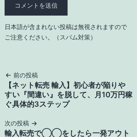
日本語が含まれない投稿は無視されますので
ご注意ください。（スパム対策）
投
前の投稿
【ネット転売 輸入】初心者が陥りや
稿
すい『間違い』を脱して、月10万円稼
ナ
ぐ具体的3ステップ
ビ
次の投稿
ゲ
輸入転売で◯◯をしたら一発アウト