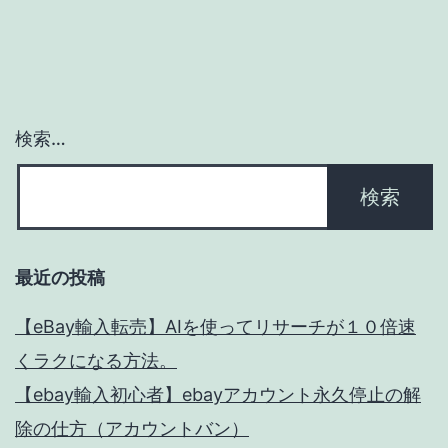
ン
検索…
最近の投稿
【eBay輸入転売】AIを使ってリサーチが１０倍速
くラクになる方法。
【ebay輸入初心者】ebayアカウント永久停止の解
除の仕方（アカウントバン）