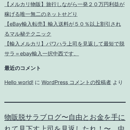
【メルカリ物販】旅行しながら一発２０万円利益が
稼げる唯一無二のネットせどり
【eBay輸入転売】輸入送料が５０％以上割引され
るマル秘テクニック
【輸入メルカリ】パワハラ上司を見返して最短で脱
サラ＝ebay輸入一択中西です、
最近のコメント
Hello world!
に
WordPress コメントの投稿者
より
物販脱サラブログ〜自由とお金を手に
れて見下す上司を見返したれ！〜 中