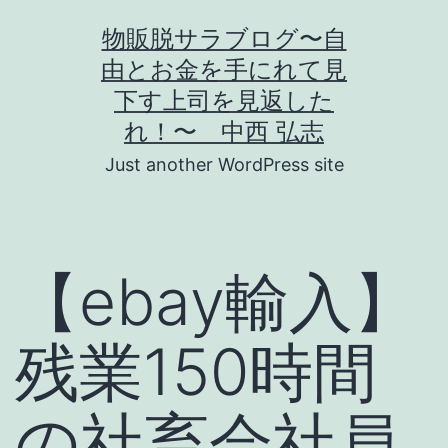
コ
物販脱サラブログ〜自
ン
由とお金を手にれて見
テ
下す上司を見返した
ン
れ！〜 中西 弘志
ツ
Just another WordPress site
へ
ス
キ
【ebay輸入】
ッ
プ
残業150時間
の社畜会社員