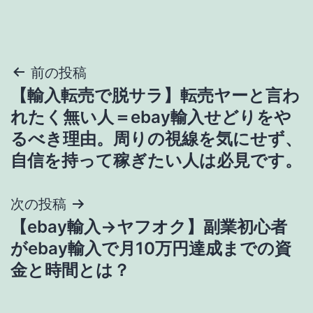
投
前の投稿
【輸入転売で脱サラ】転売ヤーと言わ
稿
れたく無い人＝ebay輸入せどりをや
ナ
るべき理由。周りの視線を気にせず、
自信を持って稼ぎたい人は必見です。
ビ
ゲ
次の投稿
【ebay輸入→ヤフオク】副業初心者
ー
がebay輸入で月10万円達成までの資
シ
金と時間とは？
ョ