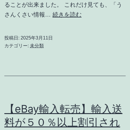
の
ることが出来ました。 これだけ見ても、「う
仕
【メ
さんくさい情報…
続きを読む
方
ル
（ア
カ
投稿日:
2025年3月11日
カ
リ
カテゴリー:
未分類
ウ
物
ン
販】
ト
旅
バ
行
ン）
し
な
【eBay輸入転売】輸入送
が
料が５０％以上割引され
ら