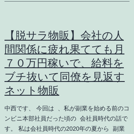
は？
給
料
ド
【脱サラ物販】会社の人
ロ
間関係に疲れ果てても月
ボ
７０万円稼いで、給料を
ウ
と
ブチ抜いて同僚を見返す
パ
ネット物販
ワ
ハ
中西です、 今回は 、私が副業を始める前のコ
ラ
ンビニ本部社員だった頃の 会社員時代の話で
上
す。 私は会社員時代の2020年の夏から 副業
司