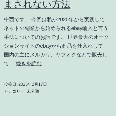
まされない方法
を
見
返
中西です、 今回は私が2020年から実践して、
し
ネットの副業から始められるebay輸入と言う
て
手法についてのお話です。 世界最大のオーク
最
ションサイトのebayから商品を仕入れして、
短
国内の主にメルカリ、ヤフオクなどで販売し
で
【ebay
て…
続きを読む
脱
輸
サ
入
投稿日:
2025年2月17日
ラ
メ
カテゴリー:
未分類
＝
ル
ebay
カ
輸