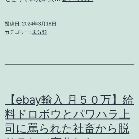
さ
物
れ
商
投稿日:
2024年3月18日
な
許
カテゴリー:
未分類
い
可
方
メ
法
ル
カ
リ】
フ
【ebay輸入 月５０万】給
リ
料ドロボウとパワハラ上
マ
司に罵られた社畜から脱
サ
イ