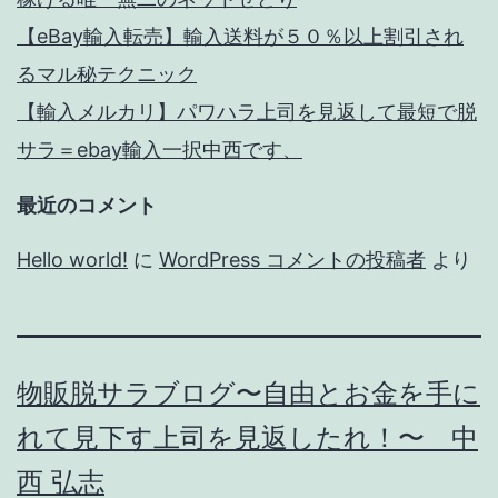
間
【eBay輸入転売】輸入送料が５０％以上割引され
の
るマル秘テクニック
作
【輸入メルカリ】パワハラ上司を見返して最短で脱
業
サラ＝ebay輸入一択中西です、
時
最近のコメント
間、
作
Hello world!
に
WordPress コメントの投稿者
より
業
量
は？
物販脱サラブログ〜自由とお金を手に
ラ
れて見下す上司を見返したれ！〜 中
イ
西 弘志
フ