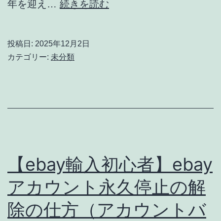
【eBay
年を迎え…
続きを読む
輸
入
投稿日:
2025年12月2日
転
カテゴリー:
未分類
売】
AI
を
使
っ
て
【ebay輸入初心者】ebay
リ
アカウント永久停止の解
サ
除の仕方（アカウントバ
ー