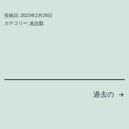
稼
販
い
独
投稿日:
2023年2月28日
で、
立】
カテゴリー:
未分類
給
ebay
料
輸
を
入
ブ
転
チ
売
抜
現
い
役
投
過去の
て
プ
稿
同
レ
の
僚
イ
を