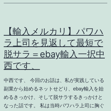
一
入
無
送
二
料
の
が
【輸入メルカリ】パワハ
ネ
５
ラ上司を見返して最短で
ッ
０％
脱サラ＝ebay輸入一択中
ト
以
せ
上
西です、
ど
割
り
引
中西です、 今回のお話は、私が実践している
さ
副業から始めるネットせどり、ebay輸入を始
れ
めるきっかけ、そして脱サラするきっかけと
る
なった話です。 私は当時パワハラ上司に胸ぐ
マ