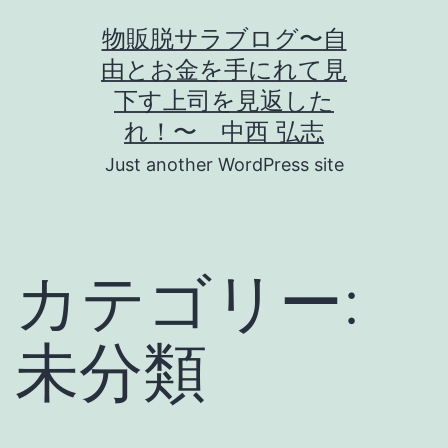
コ
物販脱サラブログ〜自
ン
由とお金を手にれて見
テ
下す上司を見返した
ン
れ！〜 中西 弘志
ツ
Just another WordPress site
へ
ス
キ
カテゴリー:
ッ
プ
未分類