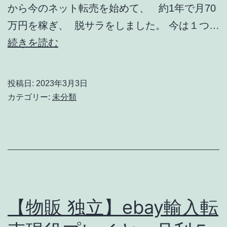
から今のネット転売を始めて、 約1年で月70
に
万円を稼ぎ、 脱サラをしました。 今は１つ…
罵
【脱
続きを読む
ら
サ
れ
ラ
た
投稿日:
2023年3月3日
物
カテゴリー:
未分類
社
販】
畜
会
か
社
ら
の
脱
人
サ
間
【物販 独立】ebay輸入転
ラ
関
し