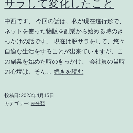
サラして変化したこと
ト
仕
中西です、 今回の話は、私が現在進行形で、
入
ネットを使った物販を副業から始める時のき
で
っかけの話です。 現在は脱サラをして、悠々
遂
自適な生活をすることが出来ていますが、こ
に
の副業を始めた時のきっかけ、 会社員の当時
逮
【ebay
の心境は、そん…
続きを読む
捕
輸
者？
入
投稿日:
2023年4月15日
輸
月
カテゴリー:
未分類
入
５
転
０
売
万】