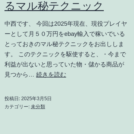
るマル秘テクニック
一
発
２
中西です、 今回は2025年現在、現役プレイヤ
０
ーとして月５０万円をebay輸入で稼いでいる
万
とっておきのマル秘テクニックをお出ししま
円
す。 このテクニックを駆使すると、・今まで
利
利益が出ないと思っていた物・儲かる商品が
益
【eBay
見つから…
続きを読む
が
輸
稼
入
投稿日:
2025年3月5日
げ
転
カテゴリー:
未分類
る
売】
唯
輸