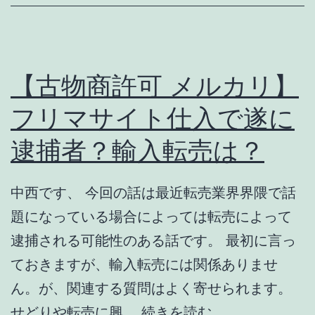
リ】
入
メ
一
ル
択
カ
【古物商許可 メルカリ】
中
リ
フリマサイト仕入で遂に
西
で
逮捕者？輸入転売は？
で
値
す、
下
げ
中西です、 今回の話は最近転売業界界隈で話
交
題になっている場合によっては転売によって
渉
逮捕される可能性のある話です。 最初に言っ
に
ておきますが、輸入転売には関係ありませ
悩
ん。が、関連する質問はよく寄せられます。
ま
【古
せどりや転売に興…
続きを読む