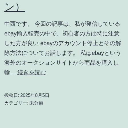
チ
ン）
が
１
中西です、 今回の記事は、私が発信している
０
ebay輸入転売の中で、初心者の方は特に注意
倍
した方が良い ebayのアカウント停止とその解
速
除方法についてお話します。 私はebayという
く
海外のオークションサイトから商品を購入し
ラ
【ebay
輸…
続きを読む
ク
輸
に
入
投稿日:
2025年8月5日
な
初
カテゴリー:
未分類
る
心
方
者】
法。