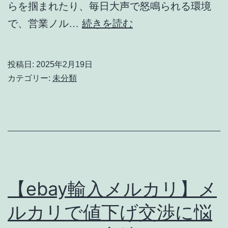
らを掴まれたり、毎日大声で怒鳴られる環境
ル
【輸
で、営業ノル…
続きを読む
秘
入
テ
メ
投稿日:
2025年2月19日
ク
ル
カテゴリー:
未分類
ニ
カ
ッ
リ】
ク
パ
ワ
ハ
ラ
【ebay輸入メルカリ】メ
上
ルカリで値下げ交渉に悩
司