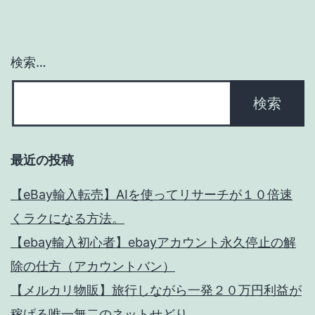
ヤ
ペ
見
ー
ー
返
月
検索…
す
ジ
利
ネ
５
送
ッ
０
り
ト
万
最近の投稿
物
円
販
稼
【eBay輸入転売】AIを使ってリサーチが１０倍速
ぐ
くラクになる方法。
時
【ebay輸入初心者】ebayアカウント永久停止の解
の
除の仕方（アカウントバン）
１
【メルカリ物販】旅行しながら一発２０万円利益が
週
稼げる唯一無二のネットせどり