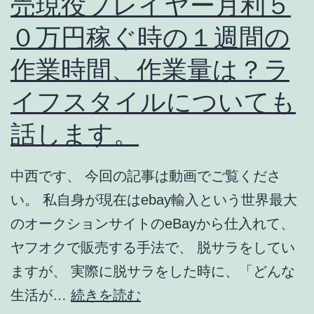
売現役プレイヤー月利５
係
て
０万円稼ぐ時の１週間の
に
変
疲
化
作業時間、作業量は？ラ
れ
し
イフスタイルについても
果
た
て
話します。
こ
て
と
も
中西です、 今回の記事は動画でご覧くださ
月
い。 私自身が現在はebay輸入という世界最大
７
のオークションサイトのeBayから仕入れて、
０
ヤフオクで販売する手法で、 脱サラをしてい
万
ますが、 実際に脱サラをした時に、「どんな
円
【物
生活が…
続きを読む