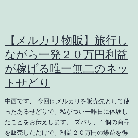
ebay
ア
カ
ウ
【メルカリ物販】旅行し
ン
ながら一発２０万円利益
ト
が稼げる唯一無二のネッ
永
久
トせどり
停
止
中西です、 今回はメルカリを販売先として使
の
ったあるせどりで、私がつい一昨日に体験し
解
たことをお伝えします。 ズバリ、１個の商品
除
を販売しただけで、利益２０万円の爆益を得