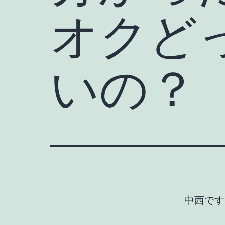
オクど
いの？
中西です