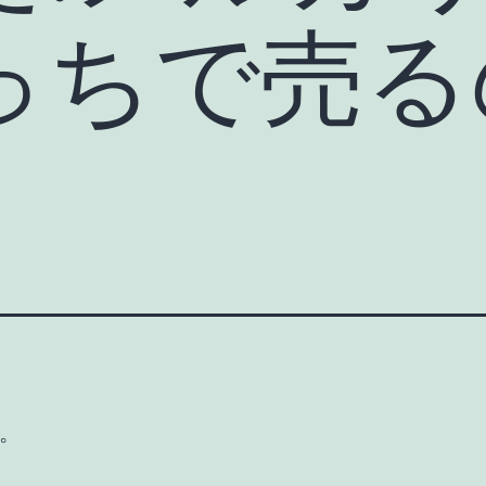
っちで売る
。