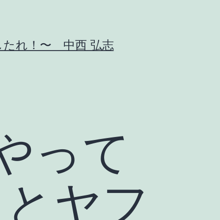
たれ！〜 中西 弘志
年やって
リとヤフ