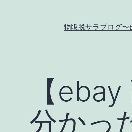
コ
ン
テ
物販脱サラブログ〜
ン
ツ
へ
ス
キ
【eba
ッ
プ
分かっ