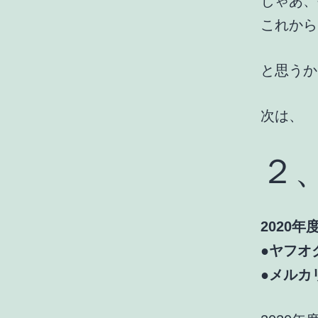
じゃあ、
これから
と思うか
次は、
２
2020年
●ヤフオク
●メルカリ