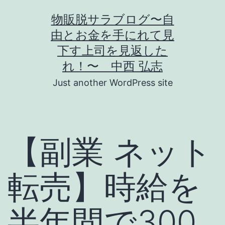
コ
物販脱サラブログ〜自
ン
由とお金を手にれて見
テ
下す上司を見返した
ン
れ！〜 中西 弘志
ツ
Just another WordPress site
へ
ス
キ
【副業 ネット
ッ
プ
転売】時給を
半年間で300