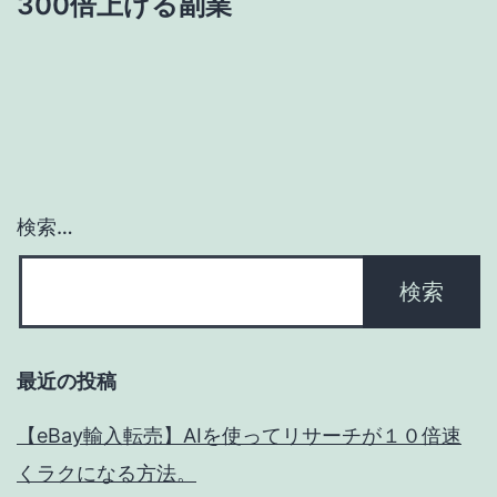
ゲ
300倍上げる副業
ー
シ
ョ
ン
検索…
最近の投稿
【eBay輸入転売】AIを使ってリサーチが１０倍速
くラクになる方法。