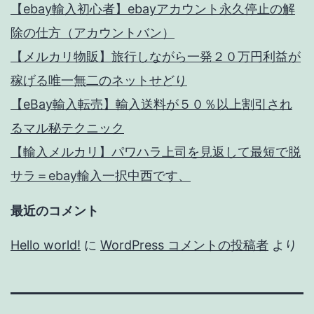
【ebay輸入初心者】ebayアカウント永久停止の解
除の仕方（アカウントバン）
【メルカリ物販】旅行しながら一発２０万円利益が
稼げる唯一無二のネットせどり
【eBay輸入転売】輸入送料が５０％以上割引され
るマル秘テクニック
【輸入メルカリ】パワハラ上司を見返して最短で脱
サラ＝ebay輸入一択中西です、
最近のコメント
Hello world!
に
WordPress コメントの投稿者
より