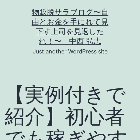
コ
物販脱サラブログ〜自
ン
由とお金を手にれて見
テ
下す上司を見返した
ン
れ！〜 中西 弘志
ツ
Just another WordPress site
へ
ス
キ
【実例付きで
ッ
プ
紹介】初心者
でも稼ぎやす