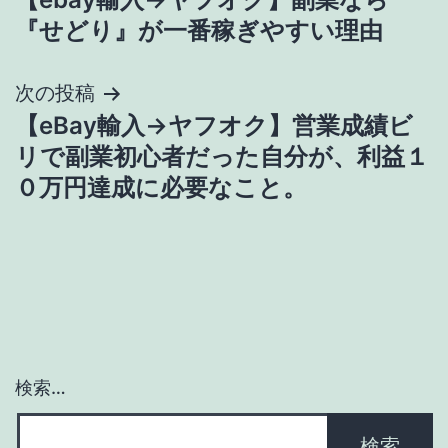
稿
『せどり』が一番稼ぎやすい理由
ナ
次の投稿
ビ
【eBay輸入→ヤフオク】営業成績ビ
ゲ
リで副業初心者だった自分が、利益１
０万円達成に必要なこと。
ー
シ
ョ
ン
検索…