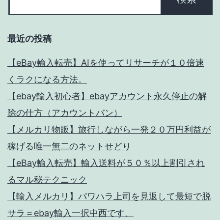
最近の投稿
【eBay輸入転売】AIを使ってリサーチが１０倍速
くラクになる方法。
【ebay輸入初心者】ebayアカウント永久停止の解
除の仕方（アカウントバン）
【メルカリ物販】旅行しながら一発２０万円利益が
稼げる唯一無二のネットせどり
【eBay輸入転売】輸入送料が５０％以上割引され
るマル秘テクニック
【輸入メルカリ】パワハラ上司を見返して最短で脱
サラ＝ebay輸入一択中西です、