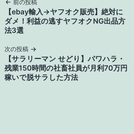
投
前の投稿
【ebay輸入→ヤフオク販売】絶対に
稿
ダメ！利益の逃すヤフオクNG出品方
ナ
法3選
ビ
次の投稿
ゲ
【サラリーマン せどり】パワハラ・
残業150時間の社畜社員が月利70万円
ー
稼いで脱サラした方法
シ
ョ
ン