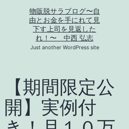
コ
物販脱サラブログ〜自
ン
由とお金を手にれて見
テ
下す上司を見返した
ン
れ！〜 中西 弘志
ツ
Just another WordPress site
へ
ス
キ
【期間限定公
ッ
プ
開】実例付
き！月１０万