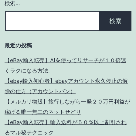
検索…
最近の投稿
【eBay輸入転売】AIを使ってリサーチが１０倍速
くラクになる方法。
【ebay輸入初心者】ebayアカウント永久停止の解
除の仕方（アカウントバン）
【メルカリ物販】旅行しながら一発２０万円利益が
稼げる唯一無二のネットせどり
【eBay輸入転売】輸入送料が５０％以上割引され
るマル秘テクニック